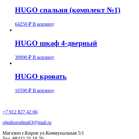
HUGO спальня (комплект №1)
64250
₽
В корзину
HUGO шкаф 4-дверный
39990
₽
В корзину
HUGO кровать
16590
₽
В корзину
+7 912 827 42 66
olgaborodina63@mail.ru
Магазин г.Киров ул.Коммунальная 5/1
Тел. 88332 25 18 70