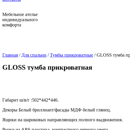
Мебельное ателье
индивидуального
комфорта
Главная
/
Для спальни
/
Тумбы прикроватные
/ GLOSS тумба п
GLOSS тумба прикроватная
Габарит ш/в/г :502*442*446.
Декоры Белый бриллиант/фасады МДФ белый глянец.
Ящики на шариковых направляющих полного выдвижения.
Ручки из АBS пластика ,контрастного черного цвета.