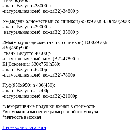
430(450)/900:
-ткань Велутто-28000 р
-натуральная комб. кожа(В2)-34800 р
Ум(модуль одноместный со спинкой) 950х950,h-430(450)/900:
-ткань Велутто-29000 р
-натуральная комб. кожа(В2)-35000 р
2Мм(модуль одноместный со спинкой) 1600х950,h-
430(450)/900:
-ткань Велутто-40500 р
-натуральная комб. кожа(В2)-47800 р
Б1(Боковина) 330х750,h580:
-ткань Велутто-6200р
-натуральная комб. кожа(В2)-7800р
Пуф(950х950),h 430(450):
-ткань Велутто-15500р
-натуральная комб. кожа(В2)-21000р
*Декоративные подушки входят в стоимость.
*возможно изменение размера любого модуля.
*мягкость высокая
Перезвоним за 2 мин